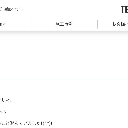
TE
ら福屋木材へ
内容
施工事例
お客様
ました。
掛け、
と遊んでいました!(^^)!